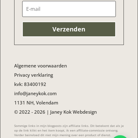
Verzenden
Algemene voorwaarden
Privacy verklaring
kvk:
83400192
info@janeykok.com
1131 NH, Volendam
© 2022 - 2026 | Janey Kok Webdesign
Sommige links in mijn blogposts zijn affiliate links. Dit betekent dat als je
op de link klikt en het item koopt, ik een affiliate-commissie ontvang.
Verder beinvloed dit niet mijn mening over een product of dienst.