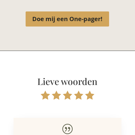
Doe mij een One-pager!
Lieve woorden
|