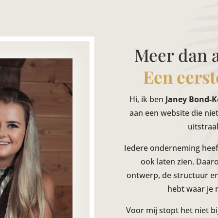
Meer dan a
Een eerste
Hi, ik ben
Janey Bond-
aan een website die nie
uitstraa
Iedere onderneming heeft
ook laten zien. Daar
ontwerp, de structuur en 
hebt waar je 
Voor mij stopt het niet b