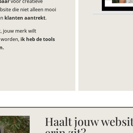
baar
voor creatieve
te die niet alleen mooi
en
klanten aantrekt
.
, jouw merk wilt
t worden,
ik heb de tools
n.
Haalt jouw websit
erin zit?