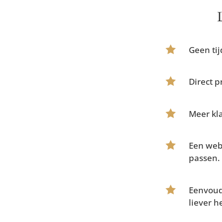

Geen tij

Direct p

Meer kla

Een webs
passen.

Eenvoudi
liever h