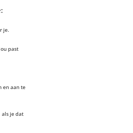
:
 je.
jou past
n en aan te
als je dat