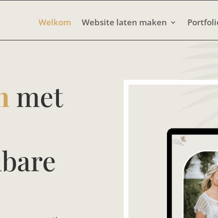
Welkom
Website laten maken
Portfoli
n
met
nbare