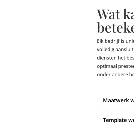
Wat ka
betek
Elk bedrijf is un
volledig aanslu
diensten het bes
optimaal prestee
onder andere be
Maatwerk w
Template w