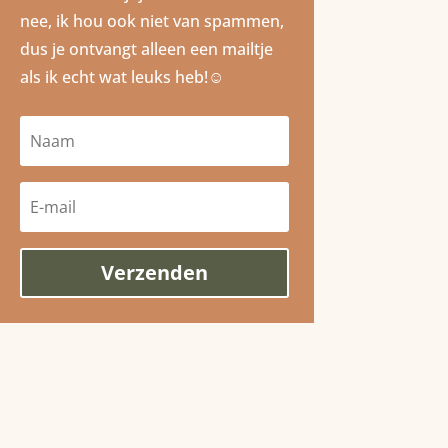
nee, ik hou ook niet van spammen,
dus je ontvangt alleen een mailtje
als ik echt wat leuks heb!☺️
Verzenden