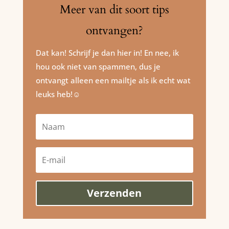
Meer van dit soort tips
ontvangen?
Dat kan! Schrijf je dan hier in! En nee, ik
hou ook niet van spammen, dus je
ontvangt alleen een mailtje als ik echt wat
leuks heb!☺️
Verzenden